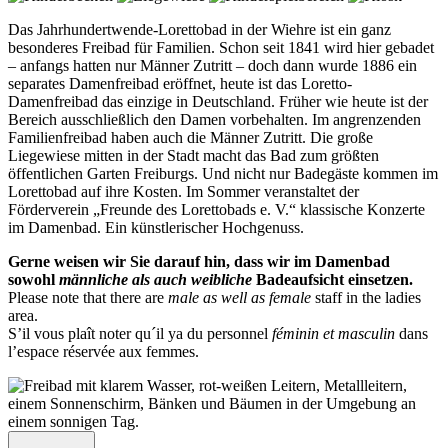
Das Jahrhundertwende-Lorettobad in der Wiehre ist ein ganz
besonderes Freibad für Familien. Schon seit 1841 wird hier gebadet
– anfangs hatten nur Männer Zutritt – doch dann wurde 1886 ein
separates Damenfreibad eröffnet, heute ist das Loretto-
Damenfreibad das einzige in Deutschland. Früher wie heute ist der
Bereich ausschließlich den Damen vorbehalten. Im angrenzenden
Familienfreibad haben auch die Männer Zutritt. Die große
Liegewiese mitten in der Stadt macht das Bad zum größten
öffentlichen Garten Freiburgs. Und nicht nur Badegäste kommen im
Lorettobad auf ihre Kosten. Im Sommer veranstaltet der
Förderverein „Freunde des Lorettobads e. V.“ klassische Konzerte
im Damenbad. Ein künstlerischer Hochgenuss.
Gerne weisen wir Sie darauf hin, dass wir im Damenbad
sowohl
männliche als auch weibliche
Badeaufsicht einsetzen.
Please note that there are
male as well as female
staff in the ladies
area.
S’il vous plaît noter qu´il ya du personnel
féminin et masculin
dans
l’espace réservée aux femmes.