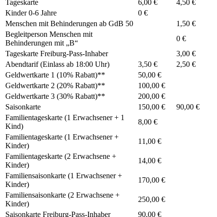
Tageskarte
6,00 €
4,50 €
Kinder 0-6 Jahre
0 €
Menschen mit Behinderungen ab GdB 50
1,50 €
Begleitperson Menschen mit
0 €
Behinderungen mit „B“
Tageskarte Freiburg-Pass-Inhaber
3,00 €
Abendtarif (Einlass ab 18:00 Uhr)
3,50 €
2,50 €
Geldwertkarte 1 (10% Rabatt)**
50,00 €
Geldwertkarte 2 (20% Rabatt)**
100,00 €
Geldwertkarte 3 (30% Rabatt)**
200,00 €
Saisonkarte
150,00 €
90,00 €
Familientageskarte (1 Erwachsener + 1
8,00 €
Kind)
Familientageskarte (1 Erwachsener +
11,00 €
Kinder)
Familientageskarte (2 Erwachsene +
14,00 €
Kinder)
Familiensaisonkarte (1 Erwachsener +
170,00 €
Kinder)
Familiensaisonkarte (2 Erwachsene +
250,00 €
Kinder)
Saisonkarte Freiburg-Pass-Inhaber
90,00 €