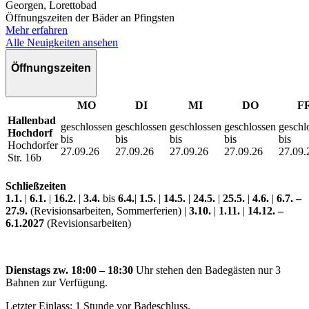
Georgen, Lorettobad
Öffnungszeiten der Bäder an Pfingsten
Mehr erfahren
Alle Neuigkeiten ansehen
Öffnungszeiten
MO
DI
MI
DO
F
Hallenbad
geschlossen
geschlossen
geschlossen
geschlossen
geschl
Hochdorf
bis
bis
bis
bis
bis
Hochdorfer
27.09.26
27.09.26
27.09.26
27.09.26
27.09.
Str. 16b
Schließzeiten
1.1.
|
6.1.
|
16.2.
|
3.4.
bis
6.4.
|
1.5.
|
14.5.
|
24.5.
|
25.5.
|
4.6.
|
6.7. –
27.9.
(Revisionsarbeiten, Sommerferien) |
3.10.
|
1.11.
|
14.12. –
6.1.2027
(Revisionsarbeiten)
Dienstags zw. 18:00 – 18:30
Uhr stehen den Badegästen nur 3
Bahnen zur Verfügung.
Letzter Einlass: 1 Stunde vor Badeschluss.